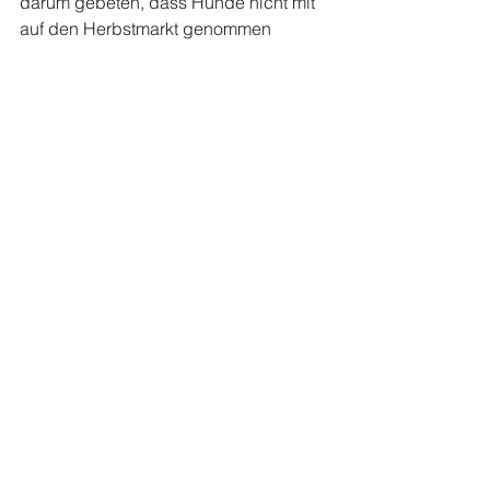
darum gebeten, dass Hunde nicht mit 
auf den Herbstmarkt genommen 
werden.
Alle ansehen
Aktuelle Beiträge