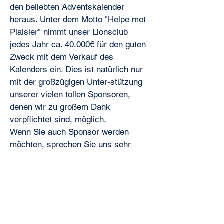
den beliebten Adventskalender
heraus. Unter dem Motto "Helpe met
Plaisier" nimmt unser Lionsclub
jedes Jahr ca. 40.000€ für den guten
Zweck mit dem Verkauf des
Kalenders ein. Dies ist natürlich nur
mit der großzügigen Unter-stützung
unserer vielen tollen Sponsoren,
denen wir zu großem Dank
verpflichtet sind, möglich.
Wenn Sie auch Sponsor werden
möchten, sprechen Sie uns sehr
gerne an. Jedem Sponsor steht ein
Vorkaufsrecht für die äusserst
schnell vergriffenen Kalender zu.
Die aktuellen Gewinnnummern
finden Sie unter folgendem Link: