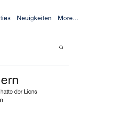
ities
Neuigkeiten
More...
dern
atte der Lions 
n 