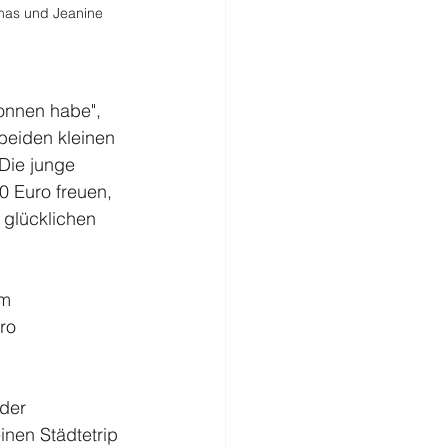
mas und Jeanine 
onnen habe", 
beiden kleinen 
Die junge 
0 Euro freuen, 
 glücklichen 
m 
ro 
der 
inen Städtetrip 