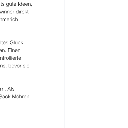
ts gute Ideen, 
inner direkt 
Emmerich 
tes Glück: 
n. Einen 
rollierte 
s, bevor sie 
n. Als 
n Sack Möhren 