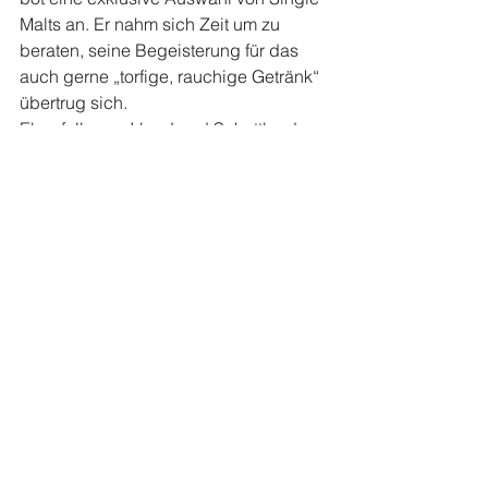
Malts an. Er nahm sich Zeit um zu 
beraten, seine Begeisterung für das 
auch gerne „torfige, rauchige Getränk“ 
übertrug sich.
Ebenfalls aus Irland und Schottland 
stammten die aus reinen Naturfasern 
hergestellten Textilien von The Old 
Loom aus Rees, die bei Liebhabern 
sehr geschätzt sind. Manche Besucher 
hatten schon die bevorstehende, an 
Geschenken reiche Zeit im Kopf. So 
der Herr, der bei Hanny Scholl eine 
Kette kaufte. „Die ist schön. Die ist ein 
Geschenk für meine Frau.“